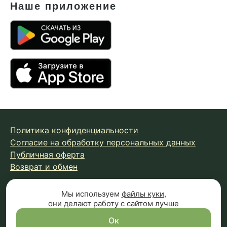
Наше приложение
Политика конфиденциальности
Согласие на обработку персональных данных
Публичная оферта
Возврат и обмен
Мы используем
файлы куки
,
© 2026 Fungiline — зарегистрированная торговая марка.
они делают работу с сайтом лучше
Копирование материалов с сайта запрещено.
Вся информация на сайте носит справочный характер и
Ок