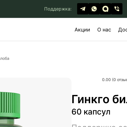
Поддержка:
Акции
О нас
До
илоба
0.00 (0 отзы
Гинкго б
60 капсул