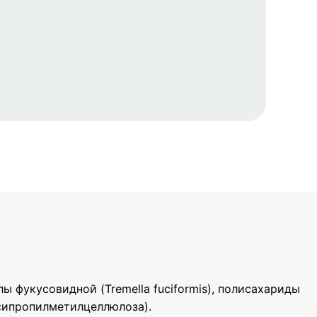
лы фукусовидной (Tremella fuciformis), полисахариды
ксипропилметилцеллюлоза).