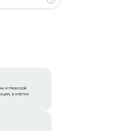
м и глюкозой.
кции, а клетки