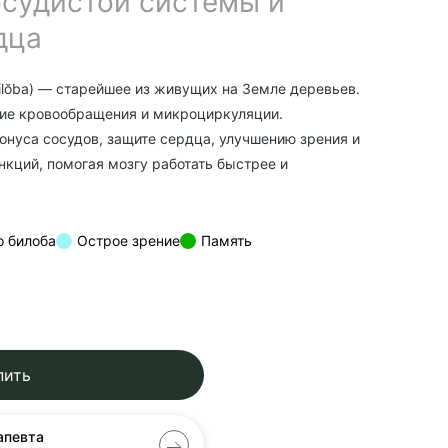
судистой системы и
дца
 bilŏba) — старейшее из живущих на Земле деревьев.
ние кровообращения и микроциркуляции.
онуса сосудов, защите сердца, улучшению зрения и
кций, помогая мозгу работать быстрее и
о билоба
Острое зрение
Память
пить
апевта