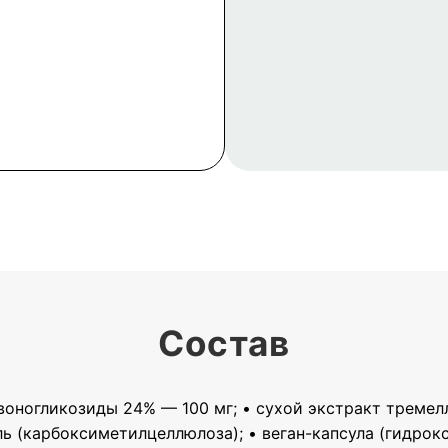
Состав
авоногликозиды 24% — 100 мг; • сухой экстракт тремел
ль (карбоксиметилцеллюлоза); • веган-капсула (гидро