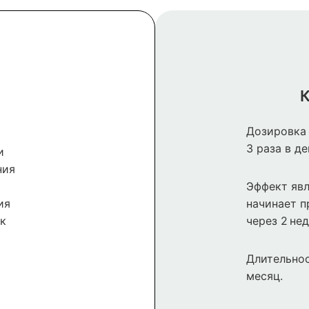
К
Дозировка 
3 раза в де
и
ния
Эффект явл
ия
начинает п
к
через 2 нед
Длительнос
месяц.