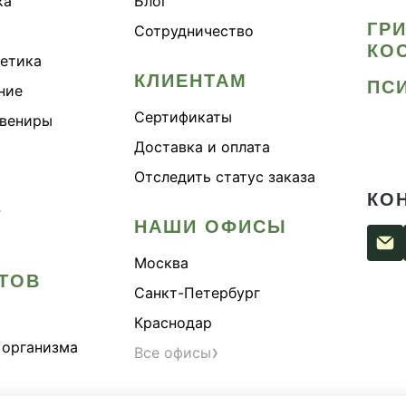
ка
Блог
ГР
Сотрудничество
КО
метика
КЛИЕНТАМ
ПС
ние
Сертификаты
увениры
Доставка и оплата
Отследить статус заказа
КО
›
НАШИ ОФИСЫ
Москва
ТОВ
Санкт-Петербург
Краснодар
 организма
›
Все офисы