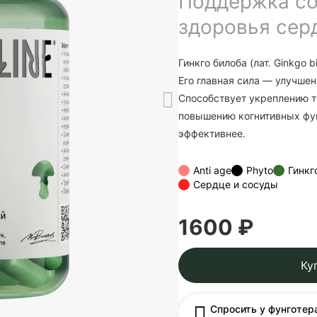
Поддержка со
здоровья сер
Гинкго билоба (лат. Ginkgo
Его главная сила — улучше
Способствует укреплению т
повышению когнитивных фун
эффективнее.
Anti age
Phyto
Гинкг
Сердце и сосуды
1600 ₽
Ку
Спросить у фунготер