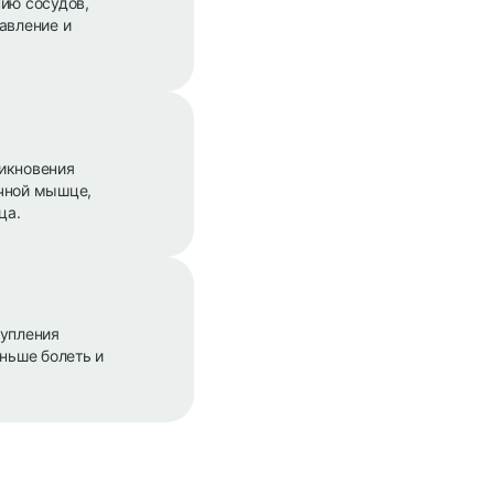
ию сосудов,
авление и
никновения
ечной мышце,
ца.
тупления
еньше болеть и