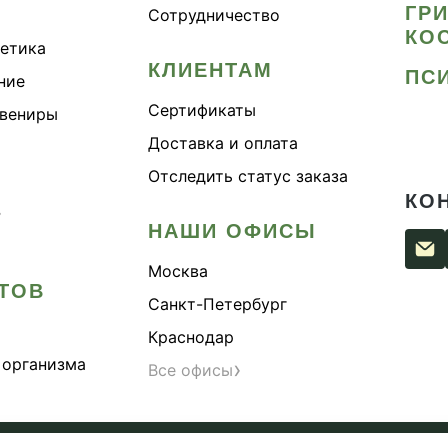
ГР
Сотрудничество
КО
метика
КЛИЕНТАМ
ПС
ние
Сертификаты
увениры
Доставка и оплата
Отследить статус заказа
КО
›
НАШИ ОФИСЫ
Москва
ТОВ
Санкт-Петербург
Краснодар
 организма
›
Все офисы
сти
Согласие на обработку персональных данных
Публи