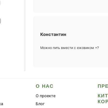
Константин
Можно пить вмести с ежовиком +?
О НАС
ПР
КИ
О проекте
КО
ка
Блог