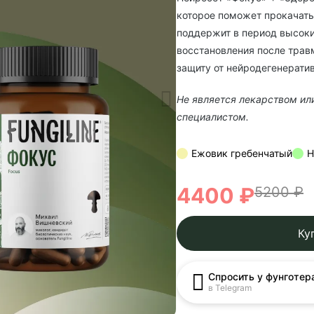
которое поможет прокачать
поддержит в период высоки
восстановления после травм
защиту от нейродегенерати
Не является лекарством ил
специалистом.
Ежовик гребенчатый
Н
4400 ₽
5200 ₽
Ку
Спросить у фунготер
в Telegram