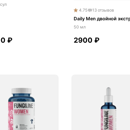
сул
чегонное
4.75
13
отзывов
ское здоровье
Daily Men двойной экст
исимости
50 мл
ита печени
00
₽
2900
₽
ровое пищеварение
ровые суставы
ровый микробиом
ровье легких
ровье почек
айский кордицепс
дицепс
пкие кости
идо
таке