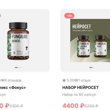
-15%
0
6
отзывов
5.00
1
отзыв
лекс «Фокус»
НАБОР НЕЙРОСЕТ
сул
Набор по 60 капсул
50
₽
4400
₽
2300
₽
5200
₽