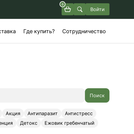
0
Войти
ставка
Где купить?
Сотрудничество
Поиск
Акция
Антипаразит
Антистресс
енция
Детокс
Ежовик гребенчатый