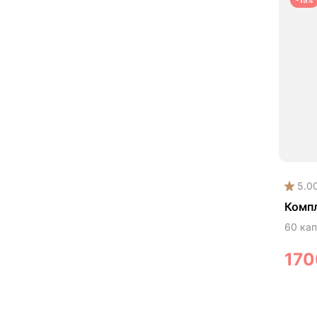
-15%
Сни
Сни
Сни
Сни
Спо
Спо
Улу
Чаг
5.0
Чис
Комп
Эне
60 кап
17