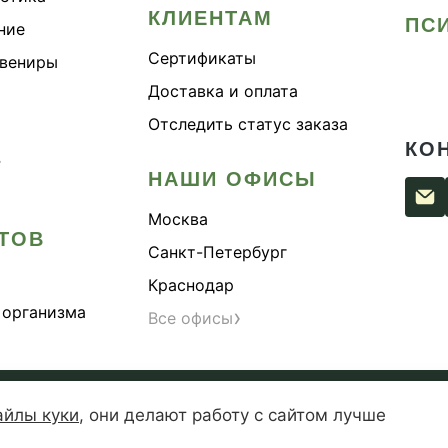
КЛИЕНТАМ
ПС
ние
Сертификаты
увениры
Доставка и оплата
Отследить статус заказа
КО
›
НАШИ ОФИСЫ
Москва
ТОВ
Санкт-Петербург
Краснодар
 организма
›
Все офисы
сти
Согласие на обработку персональных данных
Публи
айлы куки
,
они делают работу с сайтом лучше
— зарегистрированная торговая марка. Копирование материалов 