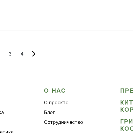
3
4
О НАС
ПР
КИ
О проекте
КО
ка
Блог
ГР
Сотрудничество
КО
метика