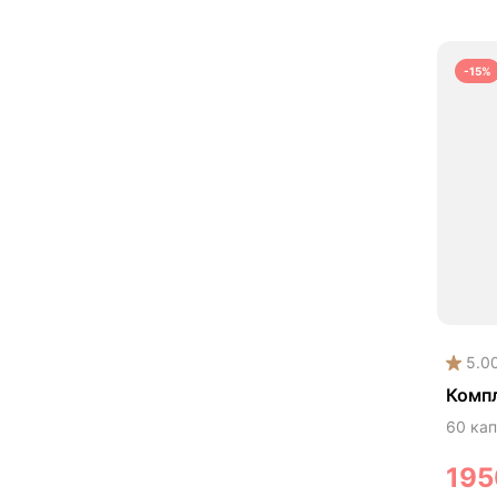
-15%
5.0
Комп
60 кап
19