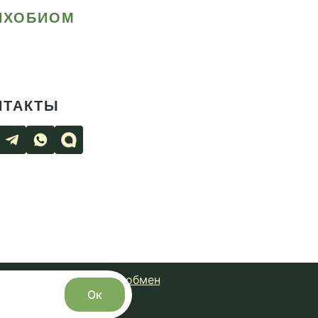
ИХОБИОМ
НТАКТЫ
чная оферта
Возврат и обмен
Ок
с сайта запрещено.