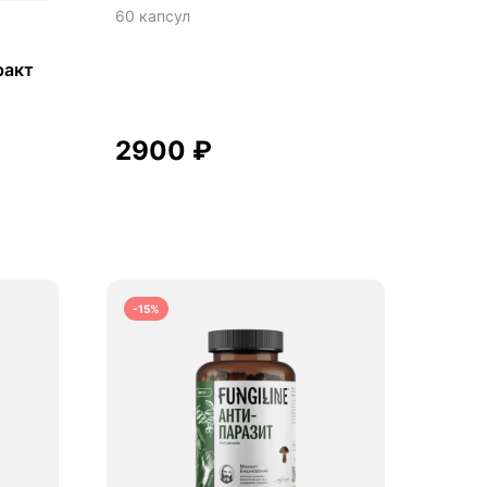
60 капсул
ракт
2900
₽
-15%