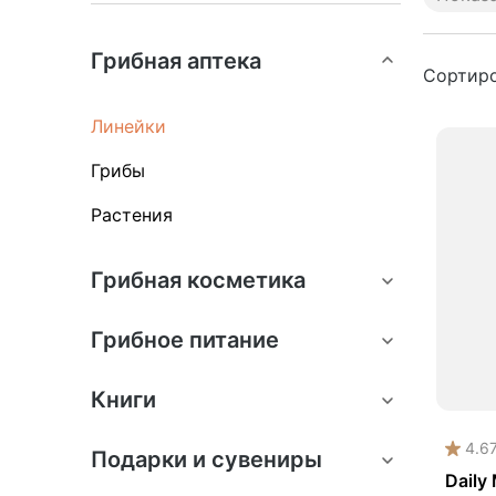
Anti
Грибная аптека
Com
Сортиро
Dail
Линейки
Mus
Грибы
Pre
Solu
Растения
Акц
Ант
Грибная косметика
Ант
Грибное питание
Без
Гор
Книги
Дем
4.6
Дет
Подарки и сувениры
Daily
Ежо