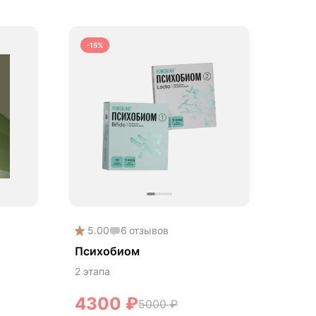
-15%
5.00
6
отзывов
Психобиом
2 этапа
4300
₽
5000
₽