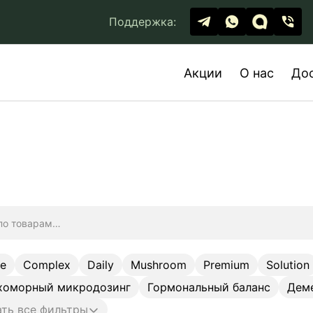
Поддержка:
Акции
О нас
До
ge
Complex
Daily
Mushroom
Premium
Solution
хоморный микродозинг
Гормональный баланс
Дем
ть все фильтры