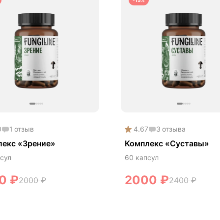
-15%
жение веса
жение давления
жение сахара
жение холестерина
койствие и сон
ртивное питание
чшение настроения
а
0
1
отзыв
4.67
3
отзыва
тая кожа
лекс «Зрение»
Комплекс «Суставы»
ргия и выносливость
сул
60 капсул
00
₽
2000
₽
2000
₽
2400
₽