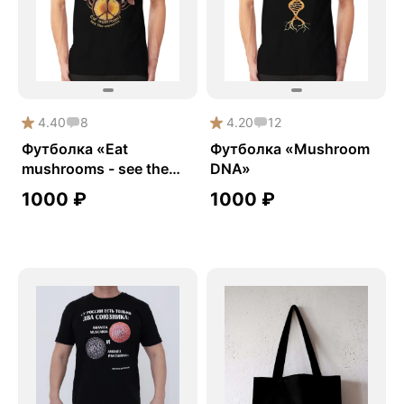
4.40
8
4.20
12
Футболка «Eat
Футболка «Mushroom
mushrooms - see the
DNA»
universe»
1000
₽
1000
₽