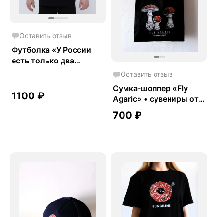
Оставить отзыв
Футболка «У России
есть только два
союзника»
Оставить отзыв
Сумка-шоппер «Fly
1100
₽
Agaric» • сувениры от
Fungiline
700
₽