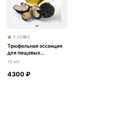
5.00
2
Трюфельная эссенция
для пищевых
продуктов и алкоголя
10 мл
4300
₽